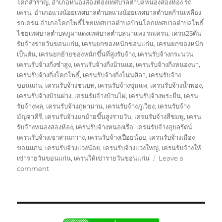
โคกสำราญ
,
อำเภอหนองสองห้องเทศบาลตำบลหนองสองห้อง รถ
เครน
,
อำเภอแวงน้อยเทศบาลตำบลแวงน้อยเทศบาลตำบลก้านเหลือง
รถเครน อำเภอโคกโพธิ์ไชยเทศบาลตำบลบ้านโคกเทศบาลตำบลโพธิ์
ไชยเทศบาลตำบลภูผาแดงเทศบาลตำบลนาแพง รถเครน
,
เครน25ตัน
รับจ้างรายวันขอนแก่น
,
เครนยกของหนักขอนแก่น
,
เครนยกของหนัก
เป็นตัน
,
เครนยกย้ายของหนักขึ้นที่สูงรับจ้าง
,
เครนรับจ้างกระนวน
,
เครนรับจ้างกิ่งซำสูง
,
เครนรับจ้างกิ่งบ้านแฮ
,
เครนรับจ้างกิ่งหนองนา
,
เครนรับจ้างกิ่งโคกโพธิ์
,
เครนรับจ้างกิ่งโนนศิลา
,
เครนรับจ้าง
ขอนแก่น
,
เครนรับจ้างชนบท
,
เครนรับจ้างชุมแพ
,
เครนรับจ้างน้ำพอง
,
เครนรับจ้างบ้านฝาง
,
เครนรับจ้างบ้านไผ่
,
เครนรับจ้างพระยืน
,
เครน
รับจ้างพล
,
เครนรับจ้างภูผาม่าน
,
เครนรับจ้างภูเวียง
,
เครนรับจ้าง
มัญจาคีรี
,
เครนรับจ้างยกย้ายขึ้นสูงรายวัน
,
เครนรับจ้างสีชมพู
,
เครน
รับจ้างหนองสองห้อง
,
เครนรับจ้างหนองเรือ
,
เครนรับจ้างอุบลรัตน์
,
เครนรับจ้างเขาสวนกวาง
,
เครนรับจ้างเปือยน้อย
,
เครนรับจ้างเมือง
ขอนแก่น
,
เครนรับจ้างแวงน้อย
,
เครนรับจ้างแวงใหญ่
,
เครนรับจ้างให้
เช่ารายวันขอนแก่น
,
เครนให้เข่ารายวันขอนแก่น
Leave a
on
comment
รถ
เครน
ขอนแก่น
บริการ
ให้