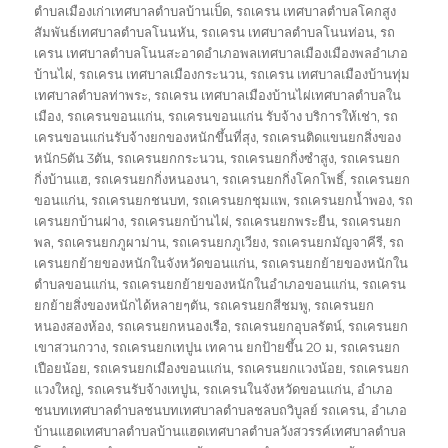
ตำบลเมืองเก่าเทศบาลตำบลบ้านเป็ด
,
รถเครน เทศบาลตำบลโคกสูง
สัมพันธ์เทศบาลตำบลโนนหัน
,
รถเครน เทศบาลตำบลโนนท่อน
,
รถ
เครน เทศบาลตำบลโนนสะอาดอำเภอพลเทศบาลเมืองเมืองพลอำเภอ
บ้านไผ่
,
รถเครน เทศบาลเมืองกระนวน
,
รถเครน เทศบาลเมืองบ้านทุ่ม
เทศบาลตำบลท่าพระ
,
รถเครน เทศบาลเมืองบ้านไผ่เทศบาลตำบลใน
เมือง
,
รถเครนขอนแก่น
,
รถเครนขอนแก่น รับจ้าง บริการให้เช่า
,
รถ
เครนขอนแก่นรับจ้างยกของหนักขึ้นที่สุง
,
รถเครนติดแขนยกสิ่งของ
หนัก5ตัน 3ตัน
,
รถเครนยกกระนวน
,
รถเครนยกกิ่งซำสูง
,
รถเครนยก
กิ่งบ้านแฮ
,
รถเครนยกกิ่งหนองนา
,
รถเครนยกกิ่งโคกโพธิ์
,
รถเครนยก
ขอนแก่น
,
รถเครนยกชนบท
,
รถเครนยกชุมแพ
,
รถเครนยกน้ำพอง
,
รถ
เครนยกบ้านฝาง
,
รถเครนยกบ้านไผ่
,
รถเครนยกพระยืน
,
รถเครนยก
พล
,
รถเครนยกภูผาม่าน
,
รถเครนยกภูเวียง
,
รถเครนยกมัญจาคีรี
,
รถ
เครนยกย้ายของหนักในจังหวัดขอนแก่น
,
รถเครนยกย้ายของหนักใน
ตำบลขอนแก่น
,
รถเครนยกย้ายของหนักในอำเภอขอนแก่น
,
รถเครน
ยกย้ายสิ่งของหนักได้หลายๆตัน
,
รถเครนยกสีชมพู
,
รถเครนยก
หนองสองห้อง
,
รถเครนยกหนองเรือ
,
รถเครนยกอุบลรัตน์
,
รถเครนยก
เขาสวนกวาง
,
รถเครนยกเทปูน เทคาน ยกป้ายขึ้น 20 ม
,
รถเครนยก
เปือยน้อย
,
รถเครนยกเมืองขอนแก่น
,
รถเครนยกแวงน้อย
,
รถเครนยก
แวงใหญ่
,
รถเครนรับจ้างเทปูน
,
รถเครนในจังหวัดขอนแก่น
,
อำเภอ
ชนบทเทศบาลตำบลชนบทเทศบาลตำบลชลบถวิบูลย์ รถเครน
,
อำเภอ
บ้านแฮดเทศบาลตำบลบ้านแฮดเทศบาลตำบลวังสวรรค์เทศบาลตำบล