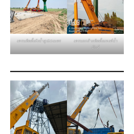
เครนติดตั้งถังน้ำสูง20เมตร
เครนยกย้ายติดตั้งแทงค์น้ำ
ยักษ์