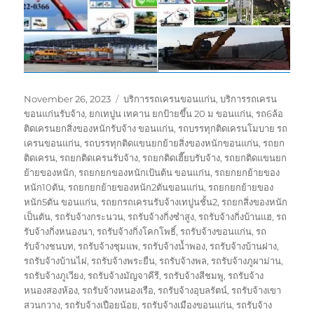
Posted
Tags
November 26, 2023
บริการรถเครนขอนแก่น
,
บริการรถเครน
on
ขอนแก่นรับจ้าง
,
ยกเทปูน เทคาน ยกป้ายขึ้น 20 ม ขอนแก่น
,
รถ6ล้อ
ติดเครนยกสิ่งของหนักรับจ้าง ขอนแก่น
,
รถบรรทุกติดเครนโมบาย รถ
เครนขอนแก่น
,
รถบรรทุกติดแขนยกย้ายสิ่งของหนักขอนแก่น
,
รถยก
ติดเครน
,
รถยกติดเครนรับจ้าง
,
รถยกติดเฮี๊ยบรับจ้าง
,
รถยกติดแขนยก
ย้ายของหนัก
,
รถยกยกของหนักเป้นต้น ขอนแก่น
,
รถยกยกย้ายของ
หนัก10ตัน
,
รถยกยกย้ายของหนัก2ตันขอนแก่น
,
รถยกยกย้ายของ
หนัก5ตัน ขอนแก่น
,
รถยกรถเครนรับจ้างเทปูนชั้น2
,
รถยกสิ่งของหนัก
เป็นตัน
,
รถรับจ้างกระนวน
,
รถรับจ้างกิ่งซำสูง
,
รถรับจ้างกิ่งบ้านแฮ
,
รถ
รับจ้างกิ่งหนองนา
,
รถรับจ้างกิ่งโคกโพธิ์
,
รถรับจ้างขอนแก่น
,
รถ
รับจ้างชนบท
,
รถรับจ้างชุมแพ
,
รถรับจ้างน้ำพอง
,
รถรับจ้างบ้านฝาง
,
รถรับจ้างบ้านไผ่
,
รถรับจ้างพระยืน
,
รถรับจ้างพล
,
รถรับจ้างภูผาม่าน
,
รถรับจ้างภูเวียง
,
รถรับจ้างมัญจาคีรี
,
รถรับจ้างสีชมพู
,
รถรับจ้าง
หนองสองห้อง
,
รถรับจ้างหนองเรือ
,
รถรับจ้างอุบลรัตน์
,
รถรับจ้างเขา
สวนกวาง
,
รถรับจ้างเปือยน้อย
,
รถรับจ้างเมืองขอนแก่น
,
รถรับจ้าง