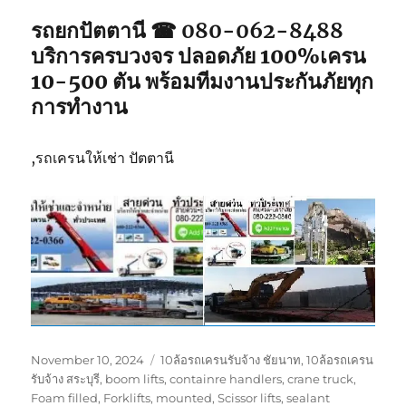
รถยกปัตตานี ☎ 080-062-8488
บริการครบวงจร ปลอดภัย 100%เครน
10-500 ตัน พร้อมทีมงานประกันภัยทุก
การทำงาน
,รถเครนให้เช่า ปัตตานี
Posted
Tags
November 10, 2024
10ล้อรถเครนรับจ้าง ชัยนาท
,
10ล้อรถเครน
on
รับจ้าง สระบุรี
,
boom lifts
,
containre handlers
,
crane truck
,
Foam filled
,
Forklifts
,
mounted
,
Scissor lifts
,
sealant