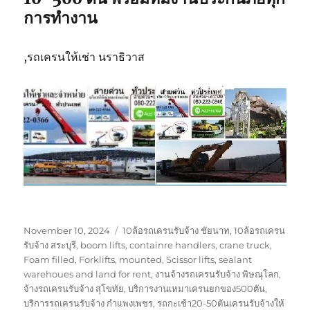
การทำงาน
,รถเครนให้เช่า นราธิวาส
Posted
Tags
November 10, 2024
10ล้อรถเครนรับจ้าง ชัยนาท
,
10ล้อรถเครน
on
รับจ้าง สระบุรี
,
boom lifts
,
containre handlers
,
crane truck
,
Foam filled
,
Forklifts
,
mounted
,
Scissor lifts
,
sealant
warehoues and land for rent
,
งานจ้างรถเครนรับจ้าง พิษณุโลก
,
จ้างรถเครนรับจ้าง สุโขทัย
,
บริการงานเหมาเครนยกของ500ตัน
,
บริการรถเครนรับจ้าง กำแพงเพชร
,
รถกะเช้า20-50ตันเครนรับจ้างให้