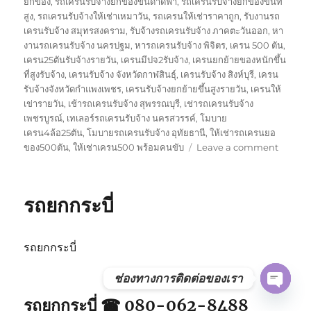
ยกของ
,
รถเครนรับจ้างยกของขึ้นดาดฟ้า
,
รถเครนรับจ้างยกของขึ้นที่
สูง
,
รถเครนรับจ้างให้เช่าเหมาวัน
,
รถเครนให้เช่าราคาถูก
,
รับงานรถ
เครนรับจ้าง สมุทรสงคราม
,
รับจ้างรถเครนรับจ้าง ภาคตะวันออก
,
หา
งานรถเครนรับจ้าง นครปฐม
,
หารถเครนรับจ้าง พิจิตร
,
เครน 500 ตัน
,
เครน25ตันรับจ้างรายวัน
,
เครนมีปจ2รับจ้าง
,
เครนยกย้ายของหนักขึ้น
ที่สูงรับจ้าง
,
เครนรับจ้าง จังหวัดกาฬสินธุ์
,
เครนรับจ้าง สิงห์บุรี
,
เครน
รับจ้างจังหวัดกำแพงเพชร
,
เครนรับจ้างยกย้ายขึ้นสูงรายวัน
,
เครนให้
เข่ารายวัน
,
เช้ารถเครนรับจ้าง สุพรรณบุรี
,
เช่ารถเครนรับจ้าง
เพชรบูรณ์
,
เทเลอร์รถเครนรับจ้าง นครสวรรค์
,
โมบาย
เครน4ล้อ25ตัน
,
โมบายรถเครนรับจ้าง อุทัยธานี
,
ให้เช่ารถเครนยอ
on
ของ500ตัน
,
ให้เช่าเครน500 พร้อมคนขับ
Leave a comment
รถ
ยก
พังงา
รถยกกระบี่
รถยกกระบี่
ช่องทางการติดต่อของเรา
OPE
รถยกกระบี่ ☎ 080-062-8488
CHAT