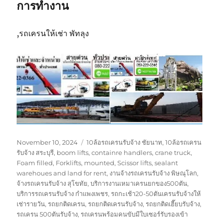
การทำงาน
,รถเครนให้เช่า พัทลุง
Posted
Tags
November 10, 2024
10ล้อรถเครนรับจ้าง ชัยนาท
,
10ล้อรถเครน
on
รับจ้าง สระบุรี
,
boom lifts
,
containre handlers
,
crane truck
,
Foam filled
,
Forklifts
,
mounted
,
Scissor lifts
,
sealant
warehoues and land for rent
,
งานจ้างรถเครนรับจ้าง พิษณุโลก
,
จ้างรถเครนรับจ้าง สุโขทัย
,
บริการงานเหมาเครนยกของ500ตัน
,
บริการรถเครนรับจ้าง กำแพงเพชร
,
รถกะเช้า20-50ตันเครนรับจ้างให้
เช่ารายวัน
,
รถยกติดเครน
,
รถยกติดเครนรับจ้าง
,
รถยกติดเฮี๊ยบรับจ้าง
,
รถเครน 500ตันรับจ้าง
,
รถเครนพร้อมคนขับมีใบเซอร์รับรองเข้า