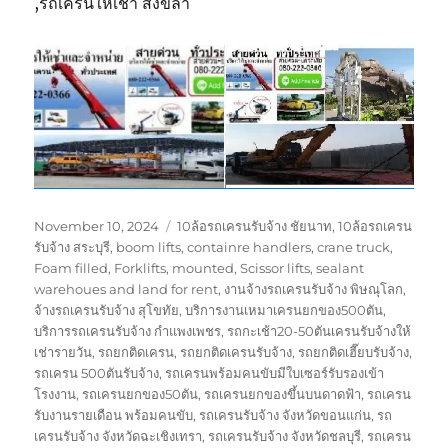
,รถเครนให้เช่า สงขลา
Posted
Tags
November 10, 2024
10ล้อรถเครนรับจ้าง ชัยนาท
,
10ล้อรถเครน
on
รับจ้าง สระบุรี
,
boom lifts
,
containre handlers
,
crane truck
,
Foam filled
,
Forklifts
,
mounted
,
Scissor lifts
,
sealant
warehoues and land for rent
,
งานจ้างรถเครนรับจ้าง พิษณุโลก
,
จ้างรถเครนรับจ้าง สุโขทัย
,
บริการงานเหมาเครนยกของ500ตัน
,
บริการรถเครนรับจ้าง กำแพงเพชร
,
รถกะเช้า20-50ตันเครนรับจ้างให้
เช่ารายวัน
,
รถยกติดเครน
,
รถยกติดเครนรับจ้าง
,
รถยกติดเฮี๊ยบรับจ้าง
,
รถเครน 500ตันรับจ้าง
,
รถเครนพร้อมคนขับมีใบเซอร์รับรองเข้า
โรงงาน
,
รถเครนยกของ50ตัน
,
รถเครนยกของขึ้นบนดาดฟ้า
,
รถเครน
รับงานรายเดือน พร้อมคนขับ
,
รถเครนรับจ้าง จังหวัดขอนแก่น
,
รถ
เครนรับจ้าง จังหวัดฉะเชิงเทรา
,
รถเครนรับจ้าง จังหวัดชลบุรี
,
รถเครน