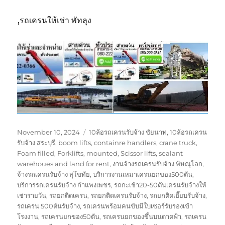
,รถเครนให้เช่า พัทลุง
Posted
Tags
November 10, 2024
10ล้อรถเครนรับจ้าง ชัยนาท
,
10ล้อรถเครน
on
รับจ้าง สระบุรี
,
boom lifts
,
containre handlers
,
crane truck
,
Foam filled
,
Forklifts
,
mounted
,
Scissor lifts
,
sealant
warehoues and land for rent
,
งานจ้างรถเครนรับจ้าง พิษณุโลก
,
จ้างรถเครนรับจ้าง สุโขทัย
,
บริการงานเหมาเครนยกของ500ตัน
,
บริการรถเครนรับจ้าง กำแพงเพชร
,
รถกะเช้า20-50ตันเครนรับจ้างให้
เช่ารายวัน
,
รถยกติดเครน
,
รถยกติดเครนรับจ้าง
,
รถยกติดเฮี๊ยบรับจ้าง
,
รถเครน 500ตันรับจ้าง
,
รถเครนพร้อมคนขับมีใบเซอร์รับรองเข้า
โรงงาน
,
รถเครนยกของ50ตัน
,
รถเครนยกของขึ้นบนดาดฟ้า
,
รถเครน