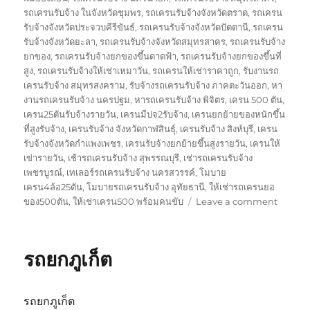
รถเครนรับจ้าง ในจังหวัดชุมพร
,
รถเครนรับจ้างจังหวัดตราด
,
รถเครน
รับจ้างจังหวัดประจวบคีรีขันธ์
,
รถเครนรับจ้างจังหวัดปัตตานี
,
รถเครน
รับจ้างจังหวัดยะลา
,
รถเครนรับจ้างจังหวัดสมุทรสาคร
,
รถเครนรับจ้าง
ยกของ
,
รถเครนรับจ้างยกของขึ้นดาดฟ้า
,
รถเครนรับจ้างยกของขึ้นที่
สูง
,
รถเครนรับจ้างให้เช่าเหมาวัน
,
รถเครนให้เช่าราคาถูก
,
รับงานรถ
เครนรับจ้าง สมุทรสงคราม
,
รับจ้างรถเครนรับจ้าง ภาคตะวันออก
,
หา
งานรถเครนรับจ้าง นครปฐม
,
หารถเครนรับจ้าง พิจิตร
,
เครน 500 ตัน
,
เครน25ตันรับจ้างรายวัน
,
เครนมีปจ2รับจ้าง
,
เครนยกย้ายของหนักขึ้น
ที่สูงรับจ้าง
,
เครนรับจ้าง จังหวัดกาฬสินธุ์
,
เครนรับจ้าง สิงห์บุรี
,
เครน
รับจ้างจังหวัดกำแพงเพชร
,
เครนรับจ้างยกย้ายขึ้นสูงรายวัน
,
เครนให้
เข่ารายวัน
,
เช้ารถเครนรับจ้าง สุพรรณบุรี
,
เช่ารถเครนรับจ้าง
เพชรบูรณ์
,
เทเลอร์รถเครนรับจ้าง นครสวรรค์
,
โมบาย
เครน4ล้อ25ตัน
,
โมบายรถเครนรับจ้าง อุทัยธานี
,
ให้เช่ารถเครนยอ
on
ของ500ตัน
,
ให้เช่าเครน500 พร้อมคนขับ
Leave a comment
รถ
ยก
พัทลุง
รถยกภูเก็ต
รถยกภูเก็ต