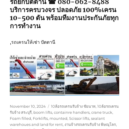
รถยกปัตตานี ☎ 080-062-8488
บริการครบวงจร ปลอดภัย 100%เครน
10-500 ตัน พร้อมทีมงานประกันภัยทุก
การทำงาน
,รถเครนให้เช่า ปัตตานี
Posted
Tags
November 10, 2024
10ล้อรถเครนรับจ้าง ชัยนาท
,
10ล้อรถเครน
on
รับจ้าง สระบุรี
,
boom lifts
,
containre handlers
,
crane truck
,
Foam filled
,
Forklifts
,
mounted
,
Scissor lifts
,
sealant
warehoues and land for rent
,
งานจ้างรถเครนรับจ้าง พิษณุโลก
,