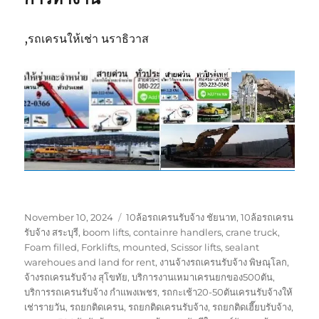
,รถเครนให้เช่า นราธิวาส
Posted
Tags
November 10, 2024
10ล้อรถเครนรับจ้าง ชัยนาท
,
10ล้อรถเครน
on
รับจ้าง สระบุรี
,
boom lifts
,
containre handlers
,
crane truck
,
Foam filled
,
Forklifts
,
mounted
,
Scissor lifts
,
sealant
warehoues and land for rent
,
งานจ้างรถเครนรับจ้าง พิษณุโลก
,
จ้างรถเครนรับจ้าง สุโขทัย
,
บริการงานเหมาเครนยกของ500ตัน
,
บริการรถเครนรับจ้าง กำแพงเพชร
,
รถกะเช้า20-50ตันเครนรับจ้างให้
เช่ารายวัน
,
รถยกติดเครน
,
รถยกติดเครนรับจ้าง
,
รถยกติดเฮี๊ยบรับจ้าง
,