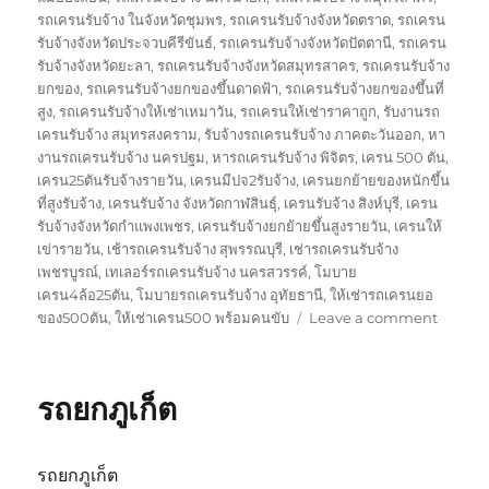
รถเครนรับจ้าง ในจังหวัดชุมพร
,
รถเครนรับจ้างจังหวัดตราด
,
รถเครน
รับจ้างจังหวัดประจวบคีรีขันธ์
,
รถเครนรับจ้างจังหวัดปัตตานี
,
รถเครน
รับจ้างจังหวัดยะลา
,
รถเครนรับจ้างจังหวัดสมุทรสาคร
,
รถเครนรับจ้าง
ยกของ
,
รถเครนรับจ้างยกของขึ้นดาดฟ้า
,
รถเครนรับจ้างยกของขึ้นที่
สูง
,
รถเครนรับจ้างให้เช่าเหมาวัน
,
รถเครนให้เช่าราคาถูก
,
รับงานรถ
เครนรับจ้าง สมุทรสงคราม
,
รับจ้างรถเครนรับจ้าง ภาคตะวันออก
,
หา
งานรถเครนรับจ้าง นครปฐม
,
หารถเครนรับจ้าง พิจิตร
,
เครน 500 ตัน
,
เครน25ตันรับจ้างรายวัน
,
เครนมีปจ2รับจ้าง
,
เครนยกย้ายของหนักขึ้น
ที่สูงรับจ้าง
,
เครนรับจ้าง จังหวัดกาฬสินธุ์
,
เครนรับจ้าง สิงห์บุรี
,
เครน
รับจ้างจังหวัดกำแพงเพชร
,
เครนรับจ้างยกย้ายขึ้นสูงรายวัน
,
เครนให้
เข่ารายวัน
,
เช้ารถเครนรับจ้าง สุพรรณบุรี
,
เช่ารถเครนรับจ้าง
เพชรบูรณ์
,
เทเลอร์รถเครนรับจ้าง นครสวรรค์
,
โมบาย
เครน4ล้อ25ตัน
,
โมบายรถเครนรับจ้าง อุทัยธานี
,
ให้เช่ารถเครนยอ
on
ของ500ตัน
,
ให้เช่าเครน500 พร้อมคนขับ
Leave a comment
รถ
ยก
พัทลุง
รถยกภูเก็ต
รถยกภูเก็ต