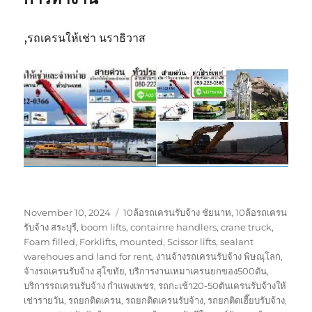
,รถเครนให้เช่า นราธิวาส
Posted
Tags
November 10, 2024
10ล้อรถเครนรับจ้าง ชัยนาท
,
10ล้อรถเครน
on
รับจ้าง สระบุรี
,
boom lifts
,
containre handlers
,
crane truck
,
Foam filled
,
Forklifts
,
mounted
,
Scissor lifts
,
sealant
warehoues and land for rent
,
งานจ้างรถเครนรับจ้าง พิษณุโลก
,
จ้างรถเครนรับจ้าง สุโขทัย
,
บริการงานเหมาเครนยกของ500ตัน
,
บริการรถเครนรับจ้าง กำแพงเพชร
,
รถกะเช้า20-50ตันเครนรับจ้างให้
เช่ารายวัน
,
รถยกติดเครน
,
รถยกติดเครนรับจ้าง
,
รถยกติดเฮี๊ยบรับจ้าง
,