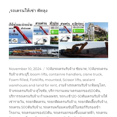
,รถเครนให้เช่า พัทลุง
Posted
Tags
November 10, 2024
10ล้อรถเครนรับจ้าง ชัยนาท
,
10ล้อรถเครน
on
รับจ้าง สระบุรี
,
boom lifts
,
containre handlers
,
crane truck
,
Foam filled
,
Forklifts
,
mounted
,
Scissor lifts
,
sealant
warehoues and land for rent
,
งานจ้างรถเครนรับจ้าง พิษณุโลก
,
จ้างรถเครนรับจ้าง สุโขทัย
,
บริการงานเหมาเครนยกของ500ตัน
,
บริการรถเครนรับจ้าง กำแพงเพชร
,
รถกะเช้า20-50ตันเครนรับจ้างให้
เช่ารายวัน
,
รถยกติดเครน
,
รถยกติดเครนรับจ้าง
,
รถยกติดเฮี๊ยบรับจ้าง
,
รถเครน 500ตันรับจ้าง
,
รถเครนพร้อมคนขับมีใบเซอร์รับรองเข้า
โรงงาน
,
รถเครนยกของ50ตัน
,
รถเครนยกของขึ้นบนดาดฟ้า
,
รถเครน