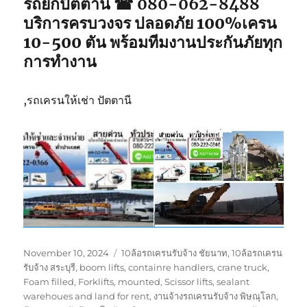
รถยกปัตตานี ☎ 080-062-8488
บริการครบวงจร ปลอดภัย 100%เครน
10-500 ตัน พร้อมทีมงานประกันภัยทุก
การทำงาน
,รถเครนให้เช่า ปัตตานี
Posted
Tags
November 10, 2024
10ล้อรถเครนรับจ้าง ชัยนาท
,
10ล้อรถเครน
on
รับจ้าง สระบุรี
,
boom lifts
,
containre handlers
,
crane truck
,
Foam filled
,
Forklifts
,
mounted
,
Scissor lifts
,
sealant
warehoues and land for rent
,
งานจ้างรถเครนรับจ้าง พิษณุโลก
,