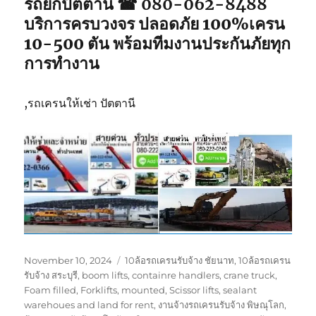
รถยกปัตตานี ☎ 080-062-8488
บริการครบวงจร ปลอดภัย 100%เครน
10-500 ตัน พร้อมทีมงานประกันภัยทุก
การทำงาน
,รถเครนให้เช่า ปัตตานี
Posted
Tags
November 10, 2024
10ล้อรถเครนรับจ้าง ชัยนาท
,
10ล้อรถเครน
on
รับจ้าง สระบุรี
,
boom lifts
,
containre handlers
,
crane truck
,
Foam filled
,
Forklifts
,
mounted
,
Scissor lifts
,
sealant
warehoues and land for rent
,
งานจ้างรถเครนรับจ้าง พิษณุโลก
,