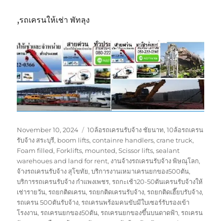
,รถเครนให้เช่า พัทลุง
Posted
Tags
November 10, 2024
10ล้อรถเครนรับจ้าง ชัยนาท
,
10ล้อรถเครน
on
รับจ้าง สระบุรี
,
boom lifts
,
containre handlers
,
crane truck
,
Foam filled
,
Forklifts
,
mounted
,
Scissor lifts
,
sealant
warehoues and land for rent
,
งานจ้างรถเครนรับจ้าง พิษณุโลก
,
จ้างรถเครนรับจ้าง สุโขทัย
,
บริการงานเหมาเครนยกของ500ตัน
,
บริการรถเครนรับจ้าง กำแพงเพชร
,
รถกะเช้า20-50ตันเครนรับจ้างให้
เช่ารายวัน
,
รถยกติดเครน
,
รถยกติดเครนรับจ้าง
,
รถยกติดเฮี๊ยบรับจ้าง
,
รถเครน 500ตันรับจ้าง
,
รถเครนพร้อมคนขับมีใบเซอร์รับรองเข้า
โรงงาน
,
รถเครนยกของ50ตัน
,
รถเครนยกของขึ้นบนดาดฟ้า
,
รถเครน