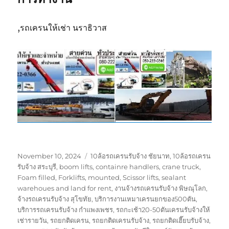
,รถเครนให้เช่า นราธิวาส
Posted
Tags
November 10, 2024
10ล้อรถเครนรับจ้าง ชัยนาท
,
10ล้อรถเครน
on
รับจ้าง สระบุรี
,
boom lifts
,
containre handlers
,
crane truck
,
Foam filled
,
Forklifts
,
mounted
,
Scissor lifts
,
sealant
warehoues and land for rent
,
งานจ้างรถเครนรับจ้าง พิษณุโลก
,
จ้างรถเครนรับจ้าง สุโขทัย
,
บริการงานเหมาเครนยกของ500ตัน
,
บริการรถเครนรับจ้าง กำแพงเพชร
,
รถกะเช้า20-50ตันเครนรับจ้างให้
เช่ารายวัน
,
รถยกติดเครน
,
รถยกติดเครนรับจ้าง
,
รถยกติดเฮี๊ยบรับจ้าง
,