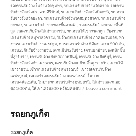
รถเครนรับจ้าง ในจังหวัดชุมพร
,
รถเครนรับจ้างจังหวัดตราด
,
รถเครน
รับจ้างจังหวัดประจวบคีรีขันธ์
,
รถเครนรับจ้างจังหวัดปัตตานี
,
รถเครน
รับจ้างจังหวัดยะลา
,
รถเครนรับจ้างจังหวัดสมุทรสาคร
,
รถเครนรับจ้าง
ยกของ
,
รถเครนรับจ้างยกของขึ้นดาดฟ้า
,
รถเครนรับจ้างยกของขึ้นที่
สูง
,
รถเครนรับจ้างให้เช่าเหมาวัน
,
รถเครนให้เช่าราคาถูก
,
รับงานรถ
เครนรับจ้าง สมุทรสงคราม
,
รับจ้างรถเครนรับจ้าง ภาคตะวันออก
,
หา
งานรถเครนรับจ้าง นครปฐม
,
หารถเครนรับจ้าง พิจิตร
,
เครน 500 ตัน
,
เครน25ตันรับจ้างรายวัน
,
เครนมีปจ2รับจ้าง
,
เครนยกย้ายของหนักขึ้น
ที่สูงรับจ้าง
,
เครนรับจ้าง จังหวัดกาฬสินธุ์
,
เครนรับจ้าง สิงห์บุรี
,
เครน
รับจ้างจังหวัดกำแพงเพชร
,
เครนรับจ้างยกย้ายขึ้นสูงรายวัน
,
เครนให้
เข่ารายวัน
,
เช้ารถเครนรับจ้าง สุพรรณบุรี
,
เช่ารถเครนรับจ้าง
เพชรบูรณ์
,
เทเลอร์รถเครนรับจ้าง นครสวรรค์
,
โมบาย
เครน4ล้อ25ตัน
,
โมบายรถเครนรับจ้าง อุทัยธานี
,
ให้เช่ารถเครนยอ
on
ของ500ตัน
,
ให้เช่าเครน500 พร้อมคนขับ
Leave a comment
รถ
ยก
พัทลุง
รถยกภูเก็ต
รถยกภูเก็ต