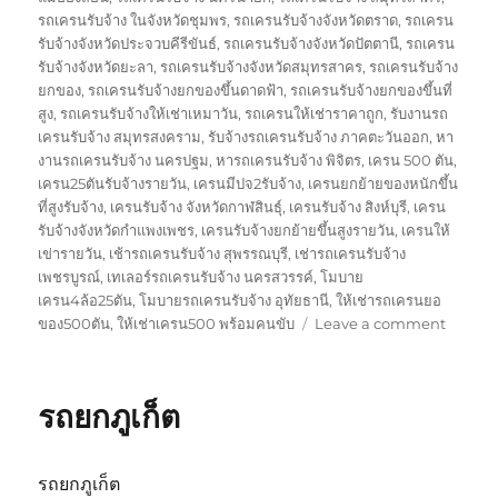
รถเครนรับจ้าง ในจังหวัดชุมพร
,
รถเครนรับจ้างจังหวัดตราด
,
รถเครน
รับจ้างจังหวัดประจวบคีรีขันธ์
,
รถเครนรับจ้างจังหวัดปัตตานี
,
รถเครน
รับจ้างจังหวัดยะลา
,
รถเครนรับจ้างจังหวัดสมุทรสาคร
,
รถเครนรับจ้าง
ยกของ
,
รถเครนรับจ้างยกของขึ้นดาดฟ้า
,
รถเครนรับจ้างยกของขึ้นที่
สูง
,
รถเครนรับจ้างให้เช่าเหมาวัน
,
รถเครนให้เช่าราคาถูก
,
รับงานรถ
เครนรับจ้าง สมุทรสงคราม
,
รับจ้างรถเครนรับจ้าง ภาคตะวันออก
,
หา
งานรถเครนรับจ้าง นครปฐม
,
หารถเครนรับจ้าง พิจิตร
,
เครน 500 ตัน
,
เครน25ตันรับจ้างรายวัน
,
เครนมีปจ2รับจ้าง
,
เครนยกย้ายของหนักขึ้น
ที่สูงรับจ้าง
,
เครนรับจ้าง จังหวัดกาฬสินธุ์
,
เครนรับจ้าง สิงห์บุรี
,
เครน
รับจ้างจังหวัดกำแพงเพชร
,
เครนรับจ้างยกย้ายขึ้นสูงรายวัน
,
เครนให้
เข่ารายวัน
,
เช้ารถเครนรับจ้าง สุพรรณบุรี
,
เช่ารถเครนรับจ้าง
เพชรบูรณ์
,
เทเลอร์รถเครนรับจ้าง นครสวรรค์
,
โมบาย
เครน4ล้อ25ตัน
,
โมบายรถเครนรับจ้าง อุทัยธานี
,
ให้เช่ารถเครนยอ
on
ของ500ตัน
,
ให้เช่าเครน500 พร้อมคนขับ
Leave a comment
รถ
ยก
พัทลุง
รถยกภูเก็ต
รถยกภูเก็ต