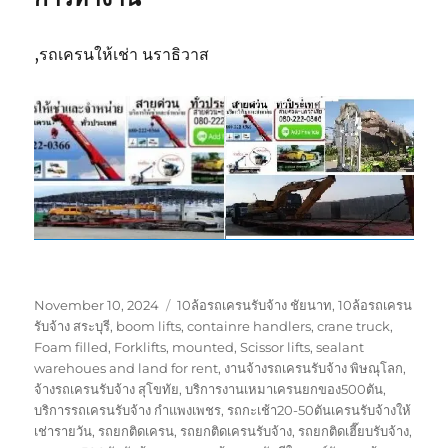
,รถเครนให้เช่า นราธิวาส
Posted
Tags
November 10, 2024
10ล้อรถเครนรับจ้าง ชัยนาท
,
10ล้อรถเครน
on
รับจ้าง สระบุรี
,
boom lifts
,
containre handlers
,
crane truck
,
Foam filled
,
Forklifts
,
mounted
,
Scissor lifts
,
sealant
warehoues and land for rent
,
งานจ้างรถเครนรับจ้าง พิษณุโลก
,
จ้างรถเครนรับจ้าง สุโขทัย
,
บริการงานเหมาเครนยกของ500ตัน
,
บริการรถเครนรับจ้าง กำแพงเพชร
,
รถกะเช้า20-50ตันเครนรับจ้างให้
เช่ารายวัน
,
รถยกติดเครน
,
รถยกติดเครนรับจ้าง
,
รถยกติดเฮี๊ยบรับจ้าง
,