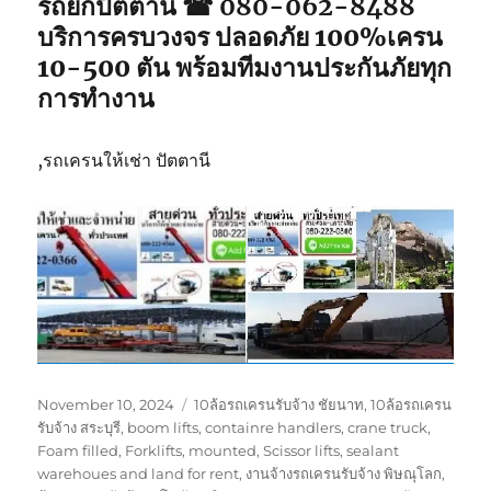
รถยกปัตตานี ☎ 080-062-8488
บริการครบวงจร ปลอดภัย 100%เครน
10-500 ตัน พร้อมทีมงานประกันภัยทุก
การทำงาน
,รถเครนให้เช่า ปัตตานี
Posted
Tags
November 10, 2024
10ล้อรถเครนรับจ้าง ชัยนาท
,
10ล้อรถเครน
on
รับจ้าง สระบุรี
,
boom lifts
,
containre handlers
,
crane truck
,
Foam filled
,
Forklifts
,
mounted
,
Scissor lifts
,
sealant
warehoues and land for rent
,
งานจ้างรถเครนรับจ้าง พิษณุโลก
,