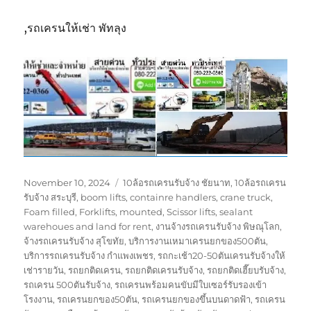
,รถเครนให้เช่า พัทลุง
Posted
Tags
November 10, 2024
10ล้อรถเครนรับจ้าง ชัยนาท
,
10ล้อรถเครน
on
รับจ้าง สระบุรี
,
boom lifts
,
containre handlers
,
crane truck
,
Foam filled
,
Forklifts
,
mounted
,
Scissor lifts
,
sealant
warehoues and land for rent
,
งานจ้างรถเครนรับจ้าง พิษณุโลก
,
จ้างรถเครนรับจ้าง สุโขทัย
,
บริการงานเหมาเครนยกของ500ตัน
,
บริการรถเครนรับจ้าง กำแพงเพชร
,
รถกะเช้า20-50ตันเครนรับจ้างให้
เช่ารายวัน
,
รถยกติดเครน
,
รถยกติดเครนรับจ้าง
,
รถยกติดเฮี๊ยบรับจ้าง
,
รถเครน 500ตันรับจ้าง
,
รถเครนพร้อมคนขับมีใบเซอร์รับรองเข้า
โรงงาน
,
รถเครนยกของ50ตัน
,
รถเครนยกของขึ้นบนดาดฟ้า
,
รถเครน