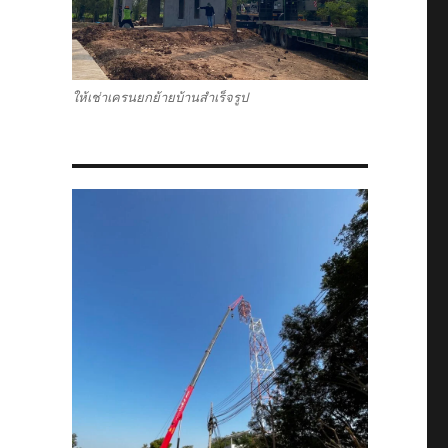
ให้เช่าเครนยกย้ายบ้านสำเร็จรูป