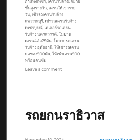
กำแพงเพชร
,
เครนรับจ้างยกย้าย
ขึ้นสูงรายวัน
,
เครนให้เข่าราย
วัน
,
เช้ารถเครนรับจ้าง
สุพรรณบุรี
,
เช่ารถเครนรับจ้าง
เพชรบูรณ์
,
เทเลอร์รถเครน
รับจ้าง นครสวรรค์
,
โมบาย
เครน4ล้อ25ตัน
,
โมบายรถเครน
รับจ้าง อุทัยธานี
,
ให้เช่ารถเครน
ยอของ500ตัน
,
ให้เช่าเครน500
พร้อมคนขับ
on
Leave a comment
รถ
ยก
ยะลา
รถยกนราธิวาส
Posted
November 10, 2024