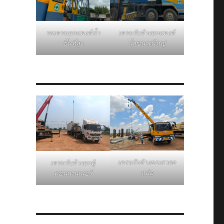
รถเครนยกแทงค์น้ำ
เครนรับจ้างยกแทงค์
ขึ้นที่สูง
น้ำขนาดใหญ่
เครนรับจ้างยกเสาตอ
เครนรับจ้างยกตู้
หม้อ
คอนเทนเนอร์