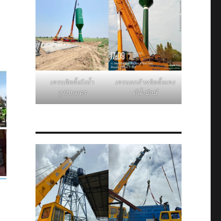
เครนติดตั้งถังน้ำ
เครนยกย้ายติดตั้งแทง
สูง20เมตร
ค์น้ำยักษ์