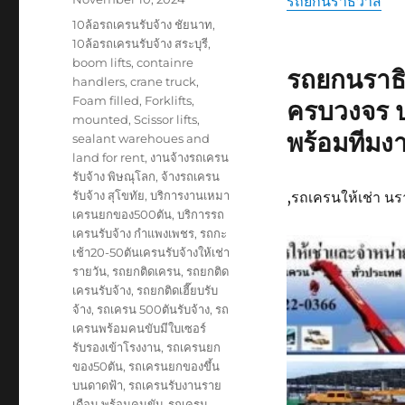
รถยกนราธิวาส
on
Tags
10ล้อรถเครนรับจ้าง ชัยนาท
,
10ล้อรถเครนรับจ้าง สระบุรี
,
boom lifts
,
containre
รถยกนรา
handlers
,
crane truck
,
Foam filled
,
Forklifts
,
ครบวงจร 
mounted
,
Scissor lifts
,
พร้อมทีมง
sealant warehoues and
land for rent
,
งานจ้างรถเครน
รับจ้าง พิษณุโลก
,
จ้างรถเครน
รับจ้าง สุโขทัย
,
บริการงานเหมา
,รถเครนให้เช่า น
เครนยกของ500ตัน
,
บริการรถ
เครนรับจ้าง กำแพงเพชร
,
รถกะ
เช้า20-50ตันเครนรับจ้างให้เช่า
รายวัน
,
รถยกติดเครน
,
รถยกติด
เครนรับจ้าง
,
รถยกติดเฮี๊ยบรับ
จ้าง
,
รถเครน 500ตันรับจ้าง
,
รถ
เครนพร้อมคนขับมีใบเซอร์
รับรองเข้าโรงงาน
,
รถเครนยก
ของ50ตัน
,
รถเครนยกของขึ้น
บนดาดฟ้า
,
รถเครนรับงานราย
เดือน พร้อมคนขับ
,
รถเครน