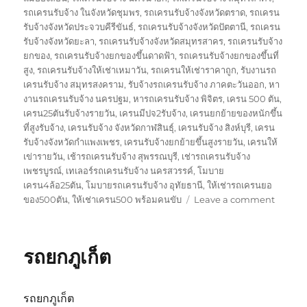
รถเครนรับจ้าง ในจังหวัดชุมพร
,
รถเครนรับจ้างจังหวัดตราด
,
รถเครน
รับจ้างจังหวัดประจวบคีรีขันธ์
,
รถเครนรับจ้างจังหวัดปัตตานี
,
รถเครน
รับจ้างจังหวัดยะลา
,
รถเครนรับจ้างจังหวัดสมุทรสาคร
,
รถเครนรับจ้าง
ยกของ
,
รถเครนรับจ้างยกของขึ้นดาดฟ้า
,
รถเครนรับจ้างยกของขึ้นที่
สูง
,
รถเครนรับจ้างให้เช่าเหมาวัน
,
รถเครนให้เช่าราคาถูก
,
รับงานรถ
เครนรับจ้าง สมุทรสงคราม
,
รับจ้างรถเครนรับจ้าง ภาคตะวันออก
,
หา
งานรถเครนรับจ้าง นครปฐม
,
หารถเครนรับจ้าง พิจิตร
,
เครน 500 ตัน
,
เครน25ตันรับจ้างรายวัน
,
เครนมีปจ2รับจ้าง
,
เครนยกย้ายของหนักขึ้น
ที่สูงรับจ้าง
,
เครนรับจ้าง จังหวัดกาฬสินธุ์
,
เครนรับจ้าง สิงห์บุรี
,
เครน
รับจ้างจังหวัดกำแพงเพชร
,
เครนรับจ้างยกย้ายขึ้นสูงรายวัน
,
เครนให้
เข่ารายวัน
,
เช้ารถเครนรับจ้าง สุพรรณบุรี
,
เช่ารถเครนรับจ้าง
เพชรบูรณ์
,
เทเลอร์รถเครนรับจ้าง นครสวรรค์
,
โมบาย
เครน4ล้อ25ตัน
,
โมบายรถเครนรับจ้าง อุทัยธานี
,
ให้เช่ารถเครนยอ
on
ของ500ตัน
,
ให้เช่าเครน500 พร้อมคนขับ
Leave a comment
รถ
ยก
พัทลุง
รถยกภูเก็ต
รถยกภูเก็ต