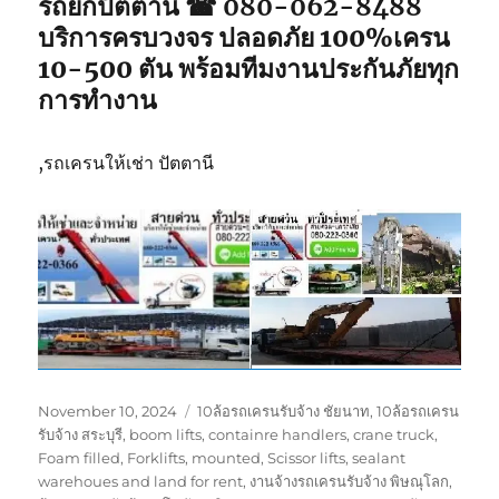
รถยกปัตตานี ☎ 080-062-8488
บริการครบวงจร ปลอดภัย 100%เครน
10-500 ตัน พร้อมทีมงานประกันภัยทุก
การทำงาน
,รถเครนให้เช่า ปัตตานี
Posted
Tags
November 10, 2024
10ล้อรถเครนรับจ้าง ชัยนาท
,
10ล้อรถเครน
on
รับจ้าง สระบุรี
,
boom lifts
,
containre handlers
,
crane truck
,
Foam filled
,
Forklifts
,
mounted
,
Scissor lifts
,
sealant
warehoues and land for rent
,
งานจ้างรถเครนรับจ้าง พิษณุโลก
,