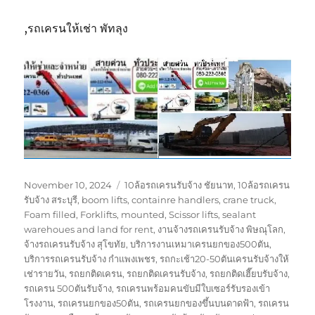
,รถเครนให้เช่า พัทลุง
Posted
Tags
November 10, 2024
10ล้อรถเครนรับจ้าง ชัยนาท
,
10ล้อรถเครน
on
รับจ้าง สระบุรี
,
boom lifts
,
containre handlers
,
crane truck
,
Foam filled
,
Forklifts
,
mounted
,
Scissor lifts
,
sealant
warehoues and land for rent
,
งานจ้างรถเครนรับจ้าง พิษณุโลก
,
จ้างรถเครนรับจ้าง สุโขทัย
,
บริการงานเหมาเครนยกของ500ตัน
,
บริการรถเครนรับจ้าง กำแพงเพชร
,
รถกะเช้า20-50ตันเครนรับจ้างให้
เช่ารายวัน
,
รถยกติดเครน
,
รถยกติดเครนรับจ้าง
,
รถยกติดเฮี๊ยบรับจ้าง
,
รถเครน 500ตันรับจ้าง
,
รถเครนพร้อมคนขับมีใบเซอร์รับรองเข้า
โรงงาน
,
รถเครนยกของ50ตัน
,
รถเครนยกของขึ้นบนดาดฟ้า
,
รถเครน