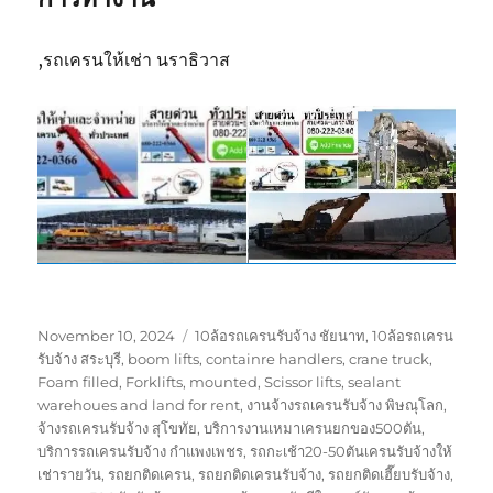
,รถเครนให้เช่า นราธิวาส
Posted
Tags
November 10, 2024
10ล้อรถเครนรับจ้าง ชัยนาท
,
10ล้อรถเครน
on
รับจ้าง สระบุรี
,
boom lifts
,
containre handlers
,
crane truck
,
Foam filled
,
Forklifts
,
mounted
,
Scissor lifts
,
sealant
warehoues and land for rent
,
งานจ้างรถเครนรับจ้าง พิษณุโลก
,
จ้างรถเครนรับจ้าง สุโขทัย
,
บริการงานเหมาเครนยกของ500ตัน
,
บริการรถเครนรับจ้าง กำแพงเพชร
,
รถกะเช้า20-50ตันเครนรับจ้างให้
เช่ารายวัน
,
รถยกติดเครน
,
รถยกติดเครนรับจ้าง
,
รถยกติดเฮี๊ยบรับจ้าง
,