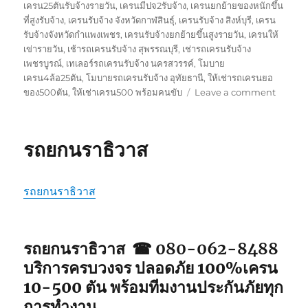
เครน25ตันรับจ้างรายวัน
,
เครนมีปจ2รับจ้าง
,
เครนยกย้ายของหนักขึ้น
ที่สูงรับจ้าง
,
เครนรับจ้าง จังหวัดกาฬสินธุ์
,
เครนรับจ้าง สิงห์บุรี
,
เครน
รับจ้างจังหวัดกำแพงเพชร
,
เครนรับจ้างยกย้ายขึ้นสูงรายวัน
,
เครนให้
เข่ารายวัน
,
เช้ารถเครนรับจ้าง สุพรรณบุรี
,
เช่ารถเครนรับจ้าง
เพชรบูรณ์
,
เทเลอร์รถเครนรับจ้าง นครสวรรค์
,
โมบาย
เครน4ล้อ25ตัน
,
โมบายรถเครนรับจ้าง อุทัยธานี
,
ให้เช่ารถเครนยอ
on
ของ500ตัน
,
ให้เช่าเครน500 พร้อมคนขับ
Leave a comment
รถ
ยก
ยะลา
รถยกนราธิวาส
รถยกนราธิวาส
รถยกนราธิวาส ☎ 080-062-8488
บริการครบวงจร ปลอดภัย 100%เครน
10-500 ตัน พร้อมทีมงานประกันภัยทุก
การทำงาน