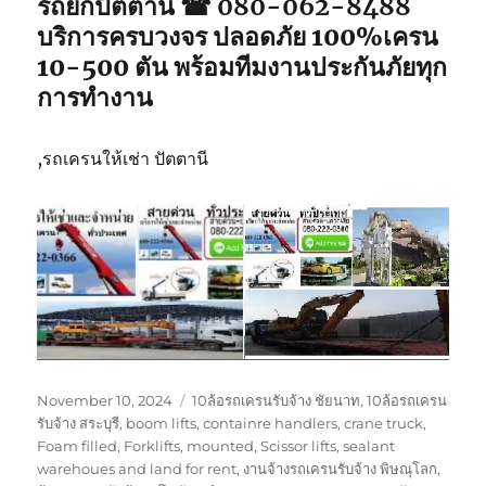
รถยกปัตตานี ☎ 080-062-8488
บริการครบวงจร ปลอดภัย 100%เครน
10-500 ตัน พร้อมทีมงานประกันภัยทุก
การทำงาน
,รถเครนให้เช่า ปัตตานี
Posted
Tags
November 10, 2024
10ล้อรถเครนรับจ้าง ชัยนาท
,
10ล้อรถเครน
on
รับจ้าง สระบุรี
,
boom lifts
,
containre handlers
,
crane truck
,
Foam filled
,
Forklifts
,
mounted
,
Scissor lifts
,
sealant
warehoues and land for rent
,
งานจ้างรถเครนรับจ้าง พิษณุโลก
,