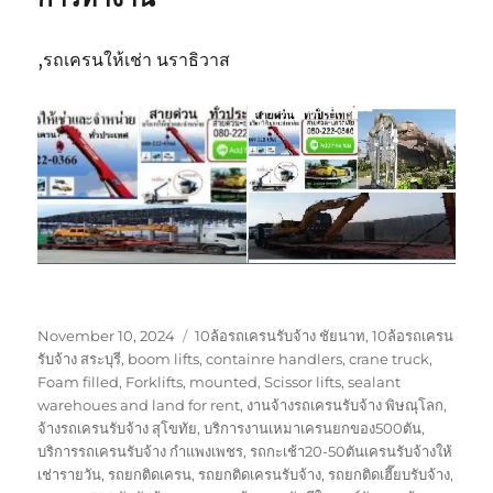
,รถเครนให้เช่า นราธิวาส
Posted
Tags
November 10, 2024
10ล้อรถเครนรับจ้าง ชัยนาท
,
10ล้อรถเครน
on
รับจ้าง สระบุรี
,
boom lifts
,
containre handlers
,
crane truck
,
Foam filled
,
Forklifts
,
mounted
,
Scissor lifts
,
sealant
warehoues and land for rent
,
งานจ้างรถเครนรับจ้าง พิษณุโลก
,
จ้างรถเครนรับจ้าง สุโขทัย
,
บริการงานเหมาเครนยกของ500ตัน
,
บริการรถเครนรับจ้าง กำแพงเพชร
,
รถกะเช้า20-50ตันเครนรับจ้างให้
เช่ารายวัน
,
รถยกติดเครน
,
รถยกติดเครนรับจ้าง
,
รถยกติดเฮี๊ยบรับจ้าง
,