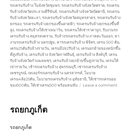
รถเครนรับจ้าง ในจังหวัดชุมพร
,
รถเครนรับจ้างจังหวัดตราด
,
รถเครน
รับจ้างจังหวัดประจวบคีรีขันธ์
,
รถเครนรับจ้างจังหวัดปัตตานี
,
รถเครน
รับจ้างจังหวัดยะลา
,
รถเครนรับจ้างจังหวัดสมุทรสาคร
,
รถเครนรับจ้าง
ยกของ
,
รถเครนรับจ้างยกของขึ้นดาดฟ้า
,
รถเครนรับจ้างยกของขึ้นที่
สูง
,
รถเครนรับจ้างให้เช่าเหมาวัน
,
รถเครนให้เช่าราคาถูก
,
รับงานรถ
เครนรับจ้าง สมุทรสงคราม
,
รับจ้างรถเครนรับจ้าง ภาคตะวันออก
,
หา
งานรถเครนรับจ้าง นครปฐม
,
หารถเครนรับจ้าง พิจิตร
,
เครน 500 ตัน
,
เครน25ตันรับจ้างรายวัน
,
เครนมีปจ2รับจ้าง
,
เครนยกย้ายของหนักขึ้น
ที่สูงรับจ้าง
,
เครนรับจ้าง จังหวัดกาฬสินธุ์
,
เครนรับจ้าง สิงห์บุรี
,
เครน
รับจ้างจังหวัดกำแพงเพชร
,
เครนรับจ้างยกย้ายขึ้นสูงรายวัน
,
เครนให้
เข่ารายวัน
,
เช้ารถเครนรับจ้าง สุพรรณบุรี
,
เช่ารถเครนรับจ้าง
เพชรบูรณ์
,
เทเลอร์รถเครนรับจ้าง นครสวรรค์
,
โมบาย
เครน4ล้อ25ตัน
,
โมบายรถเครนรับจ้าง อุทัยธานี
,
ให้เช่ารถเครนยอ
on
ของ500ตัน
,
ให้เช่าเครน500 พร้อมคนขับ
Leave a comment
รถ
ยก
พัทลุง
รถยกภูเก็ต
รถยกภูเก็ต