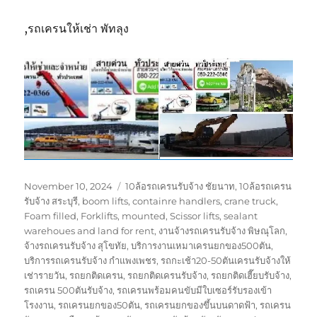
,รถเครนให้เช่า พัทลุง
Posted
Tags
November 10, 2024
10ล้อรถเครนรับจ้าง ชัยนาท
,
10ล้อรถเครน
on
รับจ้าง สระบุรี
,
boom lifts
,
containre handlers
,
crane truck
,
Foam filled
,
Forklifts
,
mounted
,
Scissor lifts
,
sealant
warehoues and land for rent
,
งานจ้างรถเครนรับจ้าง พิษณุโลก
,
จ้างรถเครนรับจ้าง สุโขทัย
,
บริการงานเหมาเครนยกของ500ตัน
,
บริการรถเครนรับจ้าง กำแพงเพชร
,
รถกะเช้า20-50ตันเครนรับจ้างให้
เช่ารายวัน
,
รถยกติดเครน
,
รถยกติดเครนรับจ้าง
,
รถยกติดเฮี๊ยบรับจ้าง
,
รถเครน 500ตันรับจ้าง
,
รถเครนพร้อมคนขับมีใบเซอร์รับรองเข้า
โรงงาน
,
รถเครนยกของ50ตัน
,
รถเครนยกของขึ้นบนดาดฟ้า
,
รถเครน