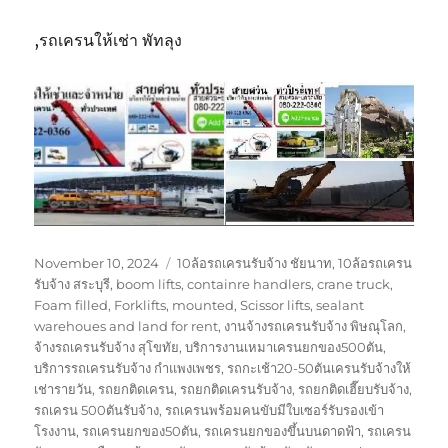
,รถเครนให้เช่า พัทลุง
Posted
Tags
November 10, 2024
10ล้อรถเครนรับจ้าง ชัยนาท
,
10ล้อรถเครน
on
รับจ้าง สระบุรี
,
boom lifts
,
containre handlers
,
crane truck
,
Foam filled
,
Forklifts
,
mounted
,
Scissor lifts
,
sealant
warehoues and land for rent
,
งานจ้างรถเครนรับจ้าง พิษณุโลก
,
จ้างรถเครนรับจ้าง สุโขทัย
,
บริการงานเหมาเครนยกของ500ตัน
,
บริการรถเครนรับจ้าง กำแพงเพชร
,
รถกะเช้า20-50ตันเครนรับจ้างให้
เช่ารายวัน
,
รถยกติดเครน
,
รถยกติดเครนรับจ้าง
,
รถยกติดเฮี๊ยบรับจ้าง
,
รถเครน 500ตันรับจ้าง
,
รถเครนพร้อมคนขับมีใบเซอร์รับรองเข้า
โรงงาน
,
รถเครนยกของ50ตัน
,
รถเครนยกของขึ้นบนดาดฟ้า
,
รถเครน