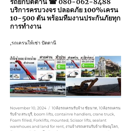
รถยกปัตตานี ☎ 080-062-8488
บริการครบวงจร ปลอดภัย 100%เครน
10-500 ตัน พร้อมทีมงานประกันภัยทุก
การทำงาน
,รถเครนให้เช่า ปัตตานี
Posted
Tags
November 10, 2024
10ล้อรถเครนรับจ้าง ชัยนาท
,
10ล้อรถเครน
on
รับจ้าง สระบุรี
,
boom lifts
,
containre handlers
,
crane truck
,
Foam filled
,
Forklifts
,
mounted
,
Scissor lifts
,
sealant
warehoues and land for rent
,
งานจ้างรถเครนรับจ้าง พิษณุโลก
,