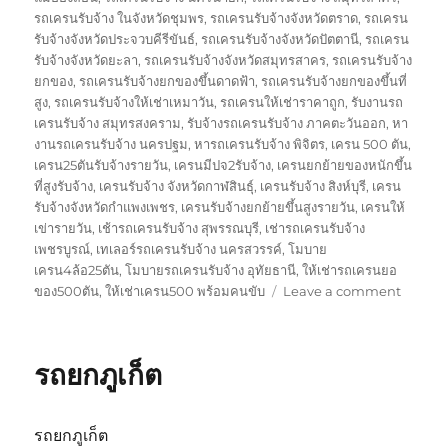
รถเครนรับจ้าง ในจังหวัดชุมพร
,
รถเครนรับจ้างจังหวัดตราด
,
รถเครน
รับจ้างจังหวัดประจวบคีรีขันธ์
,
รถเครนรับจ้างจังหวัดปัตตานี
,
รถเครน
รับจ้างจังหวัดยะลา
,
รถเครนรับจ้างจังหวัดสมุทรสาคร
,
รถเครนรับจ้าง
ยกของ
,
รถเครนรับจ้างยกของขึ้นดาดฟ้า
,
รถเครนรับจ้างยกของขึ้นที่
สูง
,
รถเครนรับจ้างให้เช่าเหมาวัน
,
รถเครนให้เช่าราคาถูก
,
รับงานรถ
เครนรับจ้าง สมุทรสงคราม
,
รับจ้างรถเครนรับจ้าง ภาคตะวันออก
,
หา
งานรถเครนรับจ้าง นครปฐม
,
หารถเครนรับจ้าง พิจิตร
,
เครน 500 ตัน
,
เครน25ตันรับจ้างรายวัน
,
เครนมีปจ2รับจ้าง
,
เครนยกย้ายของหนักขึ้น
ที่สูงรับจ้าง
,
เครนรับจ้าง จังหวัดกาฬสินธุ์
,
เครนรับจ้าง สิงห์บุรี
,
เครน
รับจ้างจังหวัดกำแพงเพชร
,
เครนรับจ้างยกย้ายขึ้นสูงรายวัน
,
เครนให้
เข่ารายวัน
,
เช้ารถเครนรับจ้าง สุพรรณบุรี
,
เช่ารถเครนรับจ้าง
เพชรบูรณ์
,
เทเลอร์รถเครนรับจ้าง นครสวรรค์
,
โมบาย
เครน4ล้อ25ตัน
,
โมบายรถเครนรับจ้าง อุทัยธานี
,
ให้เช่ารถเครนยอ
on
ของ500ตัน
,
ให้เช่าเครน500 พร้อมคนขับ
Leave a comment
รถ
ยก
พัทลุง
รถยกภูเก็ต
รถยกภูเก็ต