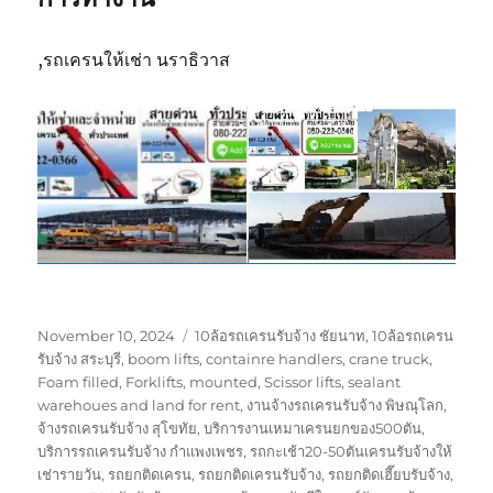
,รถเครนให้เช่า นราธิวาส
Posted
Tags
November 10, 2024
10ล้อรถเครนรับจ้าง ชัยนาท
,
10ล้อรถเครน
on
รับจ้าง สระบุรี
,
boom lifts
,
containre handlers
,
crane truck
,
Foam filled
,
Forklifts
,
mounted
,
Scissor lifts
,
sealant
warehoues and land for rent
,
งานจ้างรถเครนรับจ้าง พิษณุโลก
,
จ้างรถเครนรับจ้าง สุโขทัย
,
บริการงานเหมาเครนยกของ500ตัน
,
บริการรถเครนรับจ้าง กำแพงเพชร
,
รถกะเช้า20-50ตันเครนรับจ้างให้
เช่ารายวัน
,
รถยกติดเครน
,
รถยกติดเครนรับจ้าง
,
รถยกติดเฮี๊ยบรับจ้าง
,