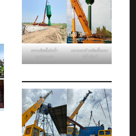
เครนติดตั้งถังน้ำ
เครนยกย้ายติดตั้งแทง
สูง20เมตร
ค์น้ำยักษ์