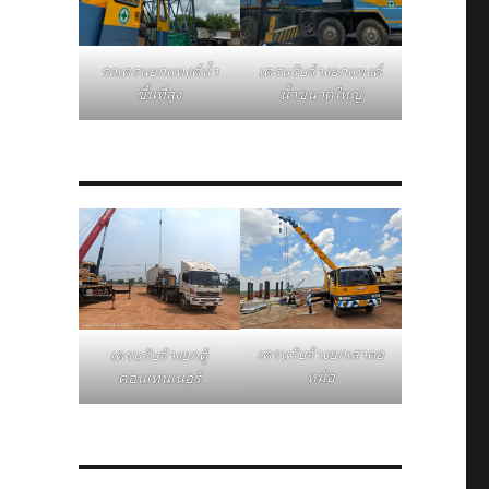
รถเครนยกแทงค์น้ำ
เครนรับจ้างยกแทงค์
ขึ้นที่สูง
น้ำขนาดใหญ่
เครนรับจ้างยกเสาตอ
เครนรับจ้างยกตู้
หม้อ
คอนเทนเนอร์