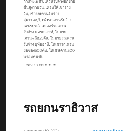
กำแพงเพชร
,
เครนรับจ้างยกย้าย
ขึ้นสูงรายวัน
,
เครนให้เข่าราย
วัน
,
เช้ารถเครนรับจ้าง
สุพรรณบุรี
,
เช่ารถเครนรับจ้าง
เพชรบูรณ์
,
เทเลอร์รถเครน
รับจ้าง นครสวรรค์
,
โมบาย
เครน4ล้อ25ตัน
,
โมบายรถเครน
รับจ้าง อุทัยธานี
,
ให้เช่ารถเครน
ยอของ500ตัน
,
ให้เช่าเครน500
พร้อมคนขับ
on
Leave a comment
รถ
ยก
ยะลา
รถยกนราธิวาส
Posted
November 10, 2024