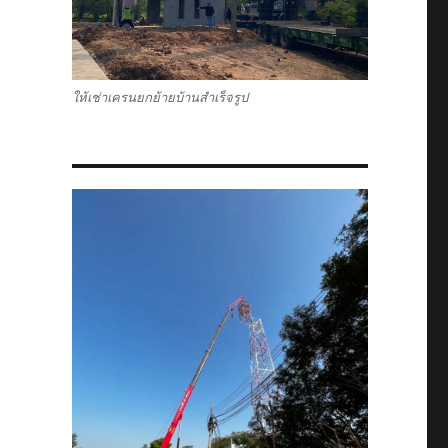
ให้เช่าเครนยกย้ายบ้านสำเร็จรูป