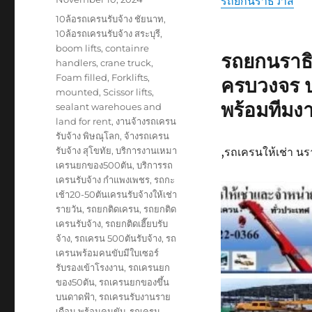
รถยกนราธิวาส
on
Tags
10ล้อรถเครนรับจ้าง ชัยนาท
,
10ล้อรถเครนรับจ้าง สระบุรี
,
boom lifts
,
containre
รถยกนรา
handlers
,
crane truck
,
Foam filled
,
Forklifts
,
ครบวงจร 
mounted
,
Scissor lifts
,
พร้อมทีมง
sealant warehoues and
land for rent
,
งานจ้างรถเครน
รับจ้าง พิษณุโลก
,
จ้างรถเครน
รับจ้าง สุโขทัย
,
บริการงานเหมา
,รถเครนให้เช่า น
เครนยกของ500ตัน
,
บริการรถ
เครนรับจ้าง กำแพงเพชร
,
รถกะ
เช้า20-50ตันเครนรับจ้างให้เช่า
รายวัน
,
รถยกติดเครน
,
รถยกติด
เครนรับจ้าง
,
รถยกติดเฮี๊ยบรับ
จ้าง
,
รถเครน 500ตันรับจ้าง
,
รถ
เครนพร้อมคนขับมีใบเซอร์
รับรองเข้าโรงงาน
,
รถเครนยก
ของ50ตัน
,
รถเครนยกของขึ้น
บนดาดฟ้า
,
รถเครนรับงานราย
เดือน พร้อมคนขับ
,
รถเครน