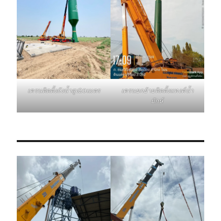
เครนติดตั้งถังน้ำสูง20เมตร
เครนยกย้ายติดตั้งแทงค์น้ำ
ยักษ์