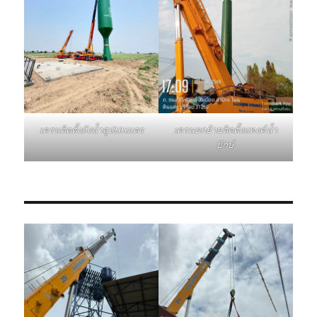
เครนติดตั้งถังน้ำสูง20เมตร
เครนยกย้ายติดตั้งแทงค์น้ำ
ยักษ์