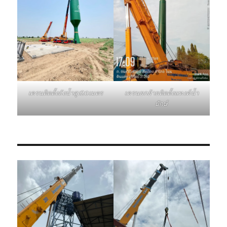
เครนติดตั้งถังน้ำสูง20เมตร
เครนยกย้ายติดตั้งแทงค์น้ำ
ยักษ์