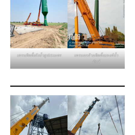
เครนติดตั้งถังน้ำสูง20เมตร
เครนยกย้ายติดตั้งแทงค์น้ำ
ยักษ์