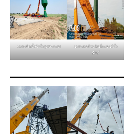
เครนติดตั้งถังน้ำสูง20เมตร
เครนยกย้ายติดตั้งแทงค์น้ำ
ยักษ์