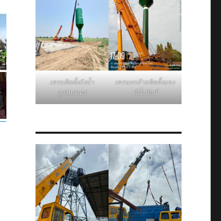
เครนติดตั้งถังน้ำ
เครนยกย้ายติดตั้งแทง
สูง20เมตร
ค์น้ำยักษ์