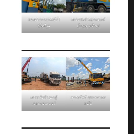
รถเครนยกแทงค์น้ำ
เครนรับจ้างยกแทงค์
ขึ้นที่สูง
น้ำขนาดใหญ่
เครนรับจ้างยกเสาตอ
เครนรับจ้างยกตู้
หม้อ
คอนเทนเนอร์