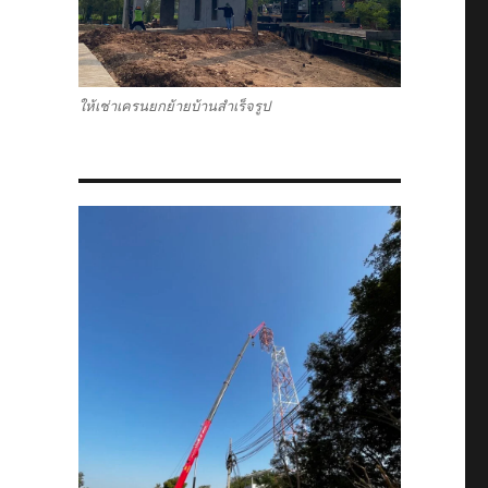
ให้เช่าเครนยกย้ายบ้านสำเร็จรูป