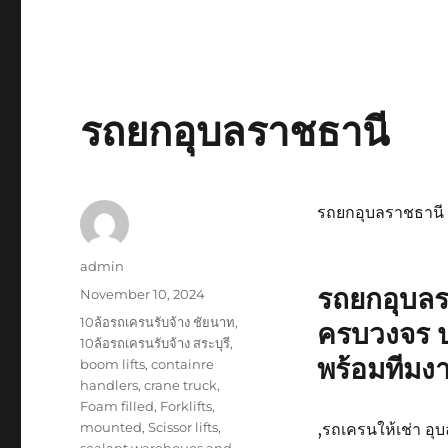
รถยกอุบลราชธานี
รถยกอุบลราชธานี
Author
admin
รถยกอุบล
Posted
November 10, 2024
on
Tags
10ล้อรถเครนรับจ้าง ชัยนาท
,
ครบวงจร 
10ล้อรถเครนรับจ้าง สระบุรี
,
พร้อมทีมง
boom lifts
,
containre
handlers
,
crane truck
,
Foam filled
,
Forklifts
,
mounted
,
Scissor lifts
,
,รถเครนให้เช่า อุ